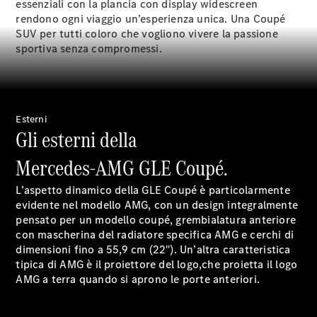
essenziali con la plancia con display widescreen
rendono ogni viaggio un’esperienza unica. Una Coupé
SUV per tutti coloro che vogliono vivere la passione
sportiva senza compromessi.
Esterni
Gli esterni della
Mercedes-AMG GLE Coupé.
Manutenzione
Riparazione
L’aspetto dinamico della GLE Coupé è particolarmente
Assistenza e
evidente nel modello AMG, con un design integralmente
garanzia
pensato per un modello coupé, grembialatura anteriore
commerciale
con mascherina del radiatore specifica AMG e cerchi di
Richiamo
dimensioni fino a 55,9 cm (22"). Un’altra caratteristica
di vetture
tipica di AMG è il proiettore del logo,che proietta il logo
(VRS)
AMG a terra quando si aprono le porte anteriori.
Parti di
ricambio