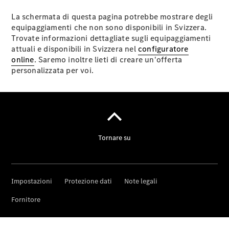
Lavori &
carriera
La schermata di questa pagina potrebbe mostrare degli
equipaggiamenti che non sono disponibili in Svizzera.
Trovate informazioni dettagliate sugli equipaggiamenti
Modulo di
attuali e disponibili in Svizzera nel
configuratore
contatto
online
. Saremo inoltre lieti di creare un'offerta
Fissa un
personalizzata per voi.
appuntamento
per
l'assistenza
Fornitore /