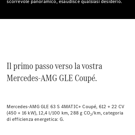
scorrevole panoramico, esaudisce qualsiasi desiderio.
Notizie su di
noi
Il primo passo verso la vostra
Mercedes-AMG GLE Coupé.
Sedi e orari
Mercedes-AMG GLE 63 S 4MATIC+ Coupé, 612 + 22 CV
d'apertura
(450 + 16 kW), 12,4 l/100 km, 288 g CO
/km, categoria
2
Interlocutore
di efficienza energetica:
G.
La nostra
ditta