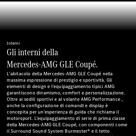
Accessori
Interni
Opuscolo
Gli interni della
digitale
Accessori
Mercedes-AMG GLE Coupé.
per auto
Collezione
L’abitacolo della Mercedes-AMG GLE Coupé nella
Istruzioni
massima espressione di prestigio e sportività. Gli
d'uso
elementi di design e l’equipaggiamento tipici AMG
garantiscono dinamismo, comfort e personalizzazione.
Oltre ai sedili sportivi e al volante AMG Performance ,
Fissa un
anche la configurazione di comandi e display è
appuntamento
concepita per un’esperienza di guida che richiama il
per
motorsport. L’equipaggiamento di serie di prima classe
l'assistenza
della Mercedes-AMG GLE Coupé, con componenti come
il Surround Sound System Burmester® e il tetto