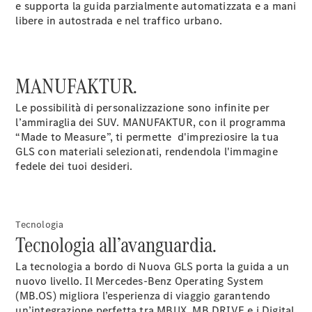
e supporta la guida parzialmente automatizzata e a mani
Lavori &
libere in autostrada e nel traffico urbano.
carriera
Modulo di
contatto
MANUFAKTUR.
Fissa un
appuntamento
Le possibilità di personalizzazione sono infinite per
per
l’ammiraglia dei SUV. MANUFAKTUR, con il programma
l'assistenza
“Made to Measure”, ti permette d'impreziosire la tua
GLS con materiali selezionati, rendendola l'immagine
fedele dei
tuoi desideri.
Tecnologia
Tecnologia all’avanguardia.
La tecnologia a bordo di Nuova GLS porta la guida a un
nuovo livello. Il Mercedes-Benz Operating System
(MB.OS) migliora l’esperienza di viaggio garantendo
Fornitore /
un’integrazione perfetta tra MBUX, MB.DRIVE e i Digital