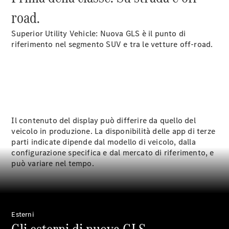
road.
Superior Utility Vehicle: Nuova GLS è il punto di
riferimento nel segmento SUV e tra le vetture off-road.
Il contenuto del display può differire da quello del
Manutenzione
veicolo in produzione. La disponibilità delle app di terze
Riparazione
parti indicate dipende dal modello di veicolo, dalla
Assistenza e
configurazione specifica e dal mercato di riferimento, e
garanzia
può variare nel tempo.
commerciale
Richiamo
di vetture
(VRS)
Parti di
Esterni
ricambio