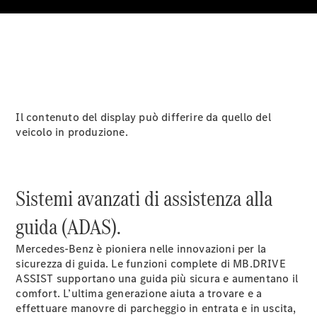
Notizie su di
Il contenuto del display può differire da quello del
noi
veicolo in produzione.
Sistemi avanzati di assistenza alla
guida (ADAS).
Mercedes-Benz è pioniera nelle innovazioni per la
Sedi e orari
sicurezza di guida. Le funzioni
complete
di MB.DRIVE
d'apertura
ASSIST supportano una guida più sicura e aumentano il
Interlocutore
comfort. L’ultima generazione aiuta a trovare e a
La nostra
effettuare manovre di parcheggio in entrata e in uscita,
ditta