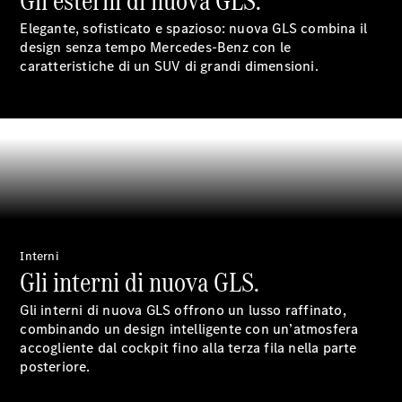
Gli esterni di nuova GLS.
Accessori
Elegante, sofisticato e spazioso: nuova GLS combina il
design senza tempo Mercedes-Benz con le
caratteristiche di un SUV di grandi dimensioni.
Opuscolo
digitale
Accessori
per auto
Collezione
Istruzioni
d'uso
Interni
Gli interni di nuova GLS.
Fissa un
Gli interni di nuova GLS offrono un lusso raffinato,
appuntamento
combinando un design intelligente con un’atmosfera
per
accogliente dal cockpit fino alla terza fila nella parte
l'assistenza
posteriore.