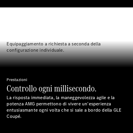
Equipaggiamento a richiesta a seconda della
Notizie su di
configurazione individuale.
noi
Prestazioni
Controllo ogni millisecondo.
La risposta immediata, la maneggevolezza agile e la
potenza AMG permettono di vivere un'esperienza
Sedi e orari
entusiasmante ogni volta che si sale a bordo della GLE
d'apertura
Coupé.
Interlocutore
La nostra
ditta