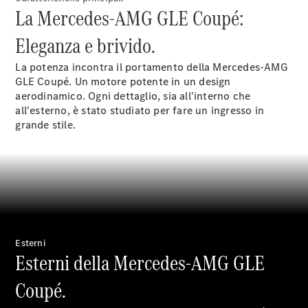
La Mercedes-AMG GLE Coupé:
Eleganza e brivido.
La potenza incontra il portamento della Mercedes-AMG
GLE Coupé. Un motore potente in un design
aerodinamico. Ogni dettaglio, sia all'interno che
all'esterno, è stato studiato per fare un ingresso in
grande stile.
Manutenzione
Riparazione
Assistenza e
garanzia
commerciale
Richiamo
Esterni
di vetture
Esterni della Mercedes-AMG GLE
(VRS)
Parti di
Coupé.
ricambio