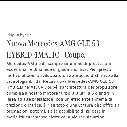
Lavori &
carriera
Modulo di
contatto
Plug-in hybrid.
Fissa un
Nuova Mercedes-AMG GLE 53
appuntamento
per
HYBRID 4MATIC+ Coupé.
l'assistenza
Mercedes-AMG è da sempre sinonimo di prestazioni
eccezionali e dinamica di guida sportiva. Per questo
motivo abbiamo sviluppato un approccio distintivo alla
tecnologia ibrida. Nella nuova Mercedes-AMG GLE 53
HYBRID 4MATIC+ Coupé, l'architettura del propulsore
combina il nostro motore turbo 3.0 litri a 6 cilindri in
linea ad alte prestazioni con un efficiente sistema di
trazione elettrica. Il risultato è una vettura che offre sia
prestazioni potenti, sia la possibilità di guidare in
modalità puramente elettrica in alcune situazioni.
Fornitore /