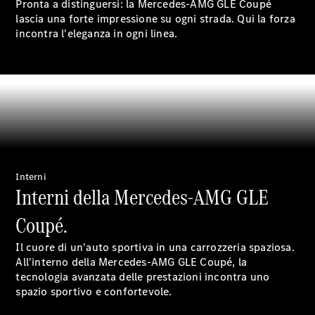
Accessori
Pronta a distinguersi: la Mercedes-AMG GLE Coupé
lascia una forte impressione su ogni strada. Qui la forza
incontra l'eleganza in ogni linea.
Opuscolo
digitale
Accessori
per auto
Collezione
Interni
Istruzioni
Interni della Mercedes-AMG GLE
d'uso
Coupé.
Fissa un
appuntamento
Il cuore di un'auto sportiva in una carrozzeria spaziosa.
per
All'interno della Mercedes-AMG GLE Coupé, la
l'assistenza
tecnologia avanzata delle prestazioni incontra uno
spazio sportivo e confortevole.