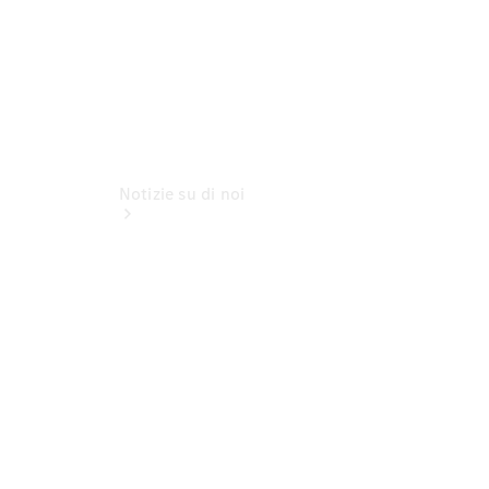
Notizie su di noi
Sedi e orari
d'apertura
La nostra
ditta