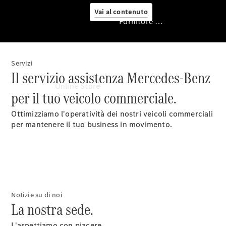
Vai al contenuto
Fornitore / protezione dati
Servizi
Fornitore /
Il servizio assistenza Mercedes-Benz
protezione dati
Online Store
per il tuo veicolo commerciale.
Ottimizziamo l'operatività dei nostri veicoli commerciali
per mantenere il tuo business in movimento.
Vetture
d’occasione
Notizie su di noi
La nostra sede.
Accessori
Digital
L'aspettiamo con piacere.
Extras